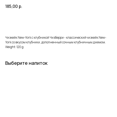
185,00
р.
В КОРЗИНУ
Чизкейк New-York с клубникой Чизберри - классический чизкейк New-
York со вкусом клубники, дополненный сочным клубничным джемом.
Weight: 120 g
Выберите напиток