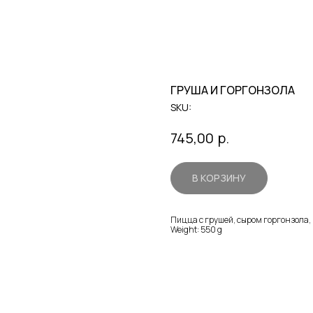
ГРУША И ГОРГОНЗОЛА
SKU:
р.
745,00
В КОРЗИНУ
Пицца с грушей, сыром горгонзола,
Weight: 550 g